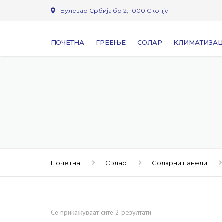
Булевар Србија бр 2, 1000 Скопје
ПОЧЕТНА
ГРЕЕЊЕ
СОЛАР
КЛИМАТИЗА
РАДИЈАТОРИ
СОЛАРНИ ПАНЕЛИ
БАКАР СО И
КУПАТИЛСКИ РЕГИСТРИ
СОЛАРНИ БОЈЛЕРИ
ВЕНТИЛОКО
КОТЛИ КАМИНИ И ШПОРЕТИ
ИНОКСНИ СОЛАРНИ БОЈ
ДОДАТЕН И Р
БАФЕРИ
ДОДАТЕН ФИТИНГ ПРИБ
ИНВЕРТЕР КЛ
РЕГУЛАЦИЈА
Почетна
Солар
Соларни панели
ДИМОВОДНИ ИНСТАЛАЦИИ
ТОПЛИНСКИ 
ЕКСПАНЗИИ
ЕЛЕКТРИЧНИ КОТЛИ
Се прикажуваат сите 2 резултати