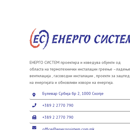
ЕНЕРГО СИСТЕМ проектира и изведува објекти од
областа на термотехнички инсталации греење –ладење
вентилација , гасоводни инсталации , проекти за заштед
на енергијата и обновливи извори на енергија.
Булевар Србија бр 2, 1000 Скопје
+389 2 2770 790
+389 2 2770 790
office@energosistem.com.mk