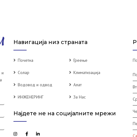
Навигација низ страната
Р
Почетна
Греење
По
Солар
Климатизација
 и
П
а
Водовод и одвод
Алат
Вт
ИНЖЕНЕРИНГ
За Нас
С
Че
Најдете не на социјалните мрежи
П
С