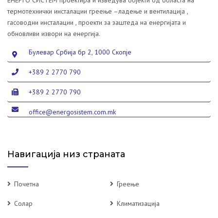
ЕНЕРГО СИСТЕМ проектира и изведува објекти од областа на
термотехнички инсталации греење –ладење и вентилација ,
гасоводни инсталации , проекти за заштеда на енергијата и
обновливи извори на енергија.
Булевар Србија бр 2, 1000 Скопје
+389 2 2770 790
+389 2 2770 790
office@energosistem.com.mk
Навигација низ страната
Почетна
Греење
Солар
Климатизација