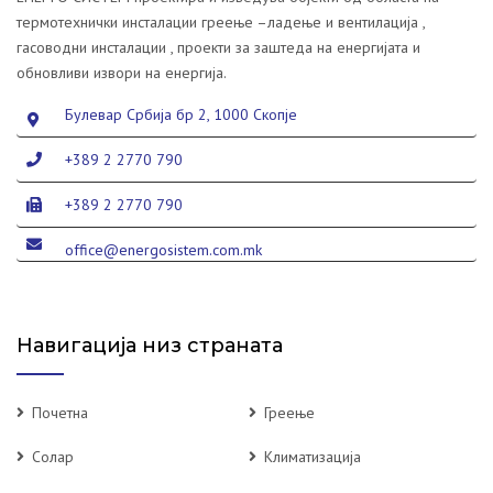
термотехнички инсталации греење –ладење и вентилација ,
гасоводни инсталации , проекти за заштеда на енергијата и
обновливи извори на енергија.
Булевар Србија бр 2, 1000 Скопје
+389 2 2770 790
+389 2 2770 790
office@energosistem.com.mk
Навигација низ страната
Почетна
Греење
Солар
Климатизација