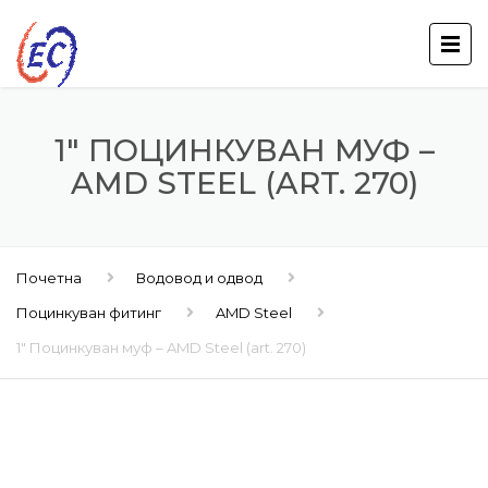
1″ ПОЦИНКУВАН МУФ –
AMD STEEL (ART. 270)
Почетна
Водовод и одвод
Поцинкуван фитинг
AMD Steel
1″ Поцинкуван муф – AMD Steel (art. 270)