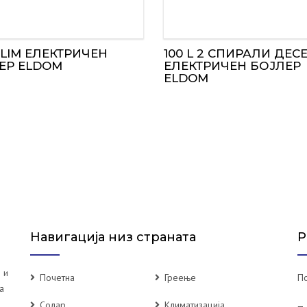
SLIM ЕЛЕКТРИЧЕН
100 L 2 СПИРАЛИ ДЕС
ЕР ELDOM
ЕЛЕКТРИЧЕН БОЈЛЕР
ELDOM
Навигација низ страната
Р
 и
Почетна
Греење
По
а
Солар
Климатизација