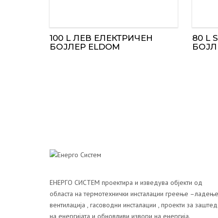
100 L ЛЕВ ЕЛЕКТРИЧЕН
80 L 
БОЈЛЕР ELDOM
БОЈЛ
ЕНЕРГО СИСТЕМ проектира и изведува објекти од
областа на термотехнички инсталации греење –ладење
вентилација , гасоводни инсталации , проекти за заштед
на енергијата и обновливи извори на енергија.