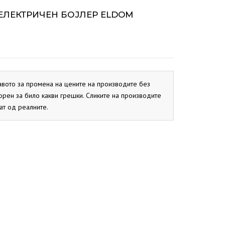
ОКС
СИСТЕМ
BIO PEK
В ЕЛЕКТРИЧЕН БОЈЛЕР ELDOM
PBN
CB
ОКС
EKO CK P
EKO CK S
авото за промена на цените на производите без
орен за било какви грешки. Сликите на производите
ат од реалните.