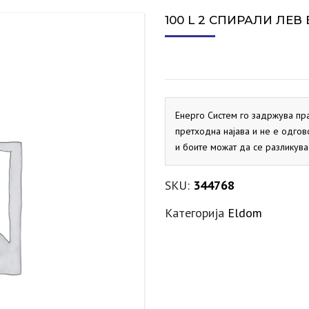
СИГУРНОСЕН ВЕНТИЛ ЗА
ПРОТОЧНИ БОЈЛЕРИ
ДИМОВОДНО КОЛЕНО
ЕКСПАНЗИИ ЗА ГРЕЕЊЕ
АКТУАТОРИ
VAILLANT
SALUS
VAILLANT
MARELLI
PRIMUS
ELBI
ХИДРОБ
СПЛИТ 
100 L 2 СПИРАЛИ ЛЕ
СОЛАР
ДИМОВОДНО КОНДЕНЗНО
ЕКСПАНЗИИ ЗА СОЛАР
ДНЕВНИ ТЕРМОСТАТИ
PRIMUS
FLAMCO
ELBI
SALUS
ХИДРОБ
ЛОНЧЕ
МАНОМЕТРИ
KRAFTER
SITEM
ДИМОВОДНО Т-ПАРЧЕ
PRIMUS
МЕХАНИЧКИ ТЕРМОСТАТИ
Енерго Систем го задржува пр
SALUS
претходна најава и не е одгов
и боите можат да се разликува
НЕДЕЛНИ ТЕРМОСТАТИ
SALUS
SKU:
344768
Категорија
Eldom