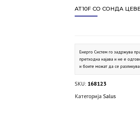
СИГУРНОСЕН ВЕНТИЛ ЗА
ПРОТОЧНИ БОЈЛЕРИ
ДИМОВОДНО КОЛЕНО
ЕКСПАНЗИИ ЗА ГРЕЕЊЕ
АКТУАТОРИ
VAILLANT
SALUS
VAILLANT
MARELLI
PRIMUS
ELBI
ХИДРОБ
СПЛИТ 
AT10F СО СОНДА ЦЕВ
СОЛАР
ДИМОВОДНО КОНДЕНЗНО
ЕКСПАНЗИИ ЗА СОЛАР
ДНЕВНИ ТЕРМОСТАТИ
PRIMUS
FLAMCO
ELBI
SALUS
ХИДРОБ
ЛОНЧЕ
МАНОМЕТРИ
KRAFTER
SITEM
ДИМОВОДНО Т-ПАРЧЕ
PRIMUS
МЕХАНИЧКИ ТЕРМОСТАТИ
SALUS
Енерго Систем го задржува пр
претходна најава и не е одгов
НЕДЕЛНИ ТЕРМОСТАТИ
SALUS
и боите можат да се разликува
SKU:
168123
Категорија
Salus