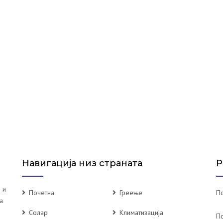
Навигација низ страната
Р
 и
Почетна
Греење
По
а
Солар
Климатизација
П