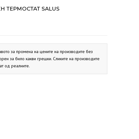
ОКС
СИСТЕМ
BIO PEK
PBN
CB
ЕН ТЕРМОСТАТ SALUS
ОКС
EKO CK P
EKO CK S
авото за промена на цените на производите без
орен за било какви грешки. Сликите на производите
ат од реалните.