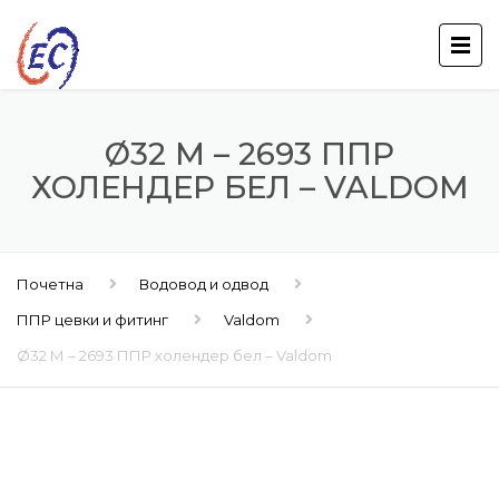
Ø32 М – 2693 ППР
ХОЛЕНДЕР БЕЛ – VALDOM
Почетна
Водовод и одвод
ППР цевки и фитинг
Valdom
Ø32 М – 2693 ППР холендер бел – Valdom