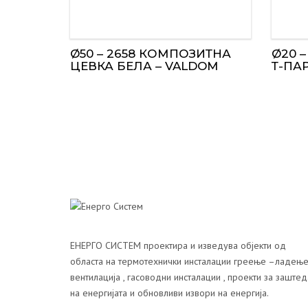
Ø50 – 2658 КОМПОЗИТНА
Ø20 –
ЦЕВКА БЕЛА – VALDOM
Т-ПА
ЕНЕРГО СИСТЕМ проектира и изведува објекти од
областа на термотехнички инсталации греење –ладење
вентилација , гасоводни инсталации , проекти за заштед
на енергијата и обновливи извори на енергија.