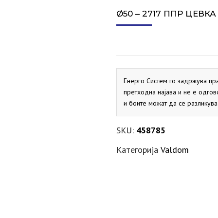
СИГУРНОСЕН ВЕНТИЛ ЗА
ПРОТОЧНИ БОЈЛЕРИ
ДИМОВОДНО КОЛЕНО
ЕКСПАНЗИИ ЗА ГРЕЕЊЕ
АКТУАТОРИ
VAILLANT
SALUS
VAILLANT
MARELLI
PRIMUS
ELBI
ХИДРОБ
СПЛИТ 
Ø50 – 2717 ППР ЦЕВК
СОЛАР
ДИМОВОДНО КОНДЕНЗНО
ЕКСПАНЗИИ ЗА СОЛАР
ДНЕВНИ ТЕРМОСТАТИ
PRIMUS
FLAMCO
ELBI
SALUS
ХИДРОБ
ЛОНЧЕ
МАНОМЕТРИ
KRAFTER
SITEM
ДИМОВОДНО Т-ПАРЧЕ
PRIMUS
МЕХАНИЧКИ ТЕРМОСТАТИ
SALUS
Енерго Систем го задржува пр
претходна најава и не е одгов
НЕДЕЛНИ ТЕРМОСТАТИ
SALUS
и боите можат да се разликува
SKU:
458785
Категорија
Valdom