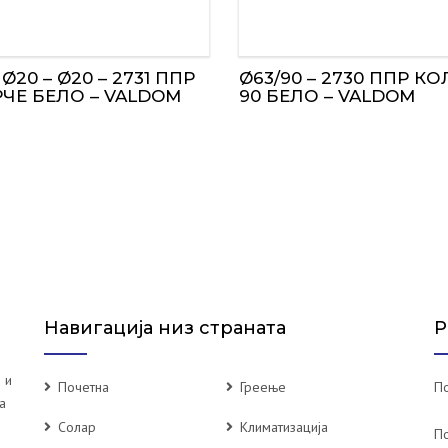
 Ø20 – Ø20 – 2731 ППР
Ø63/90 – 2730 ППР К
РЧЕ БЕЛО – VALDOM
90 БЕЛО – VALDOM
Навигација низ страната
Р
 и
Почетна
Греење
По
а
Солар
Климатизација
П