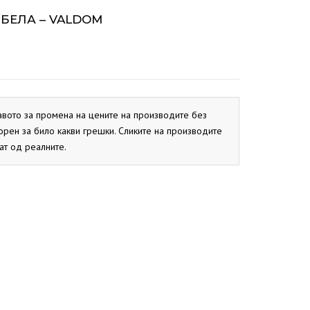
ОКС
СИСТЕМ
BIO PEK
PBN
CB
А БЕЛА – VALDOM
ОКС
EKO CK P
EKO CK S
авото за промена на цените на производите без
орен за било какви грешки. Сликите на производите
ат од реалните.