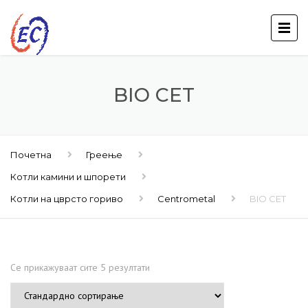
BIO CET
Почетна
Греење
Котли камини и шпорети
Котли на цврсто гориво
Centrometal
BIO CET
Се прикажуваат сите 5 резултати