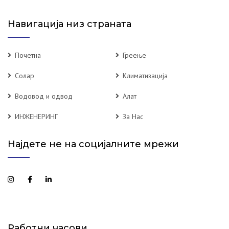
Навигација низ страната
Почетна
Греење
Солар
Климатизација
Водовод и одвод
Алат
ИНЖЕНЕРИНГ
За Нас
Најдете не на социјалните мрежи
Работни часови