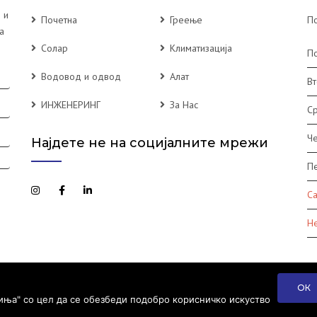
 и
Почетна
Греење
По
а
Солар
Климатизација
П
Водовод и одвод
Алат
Вт
ИНЖЕНЕРИНГ
За Нас
С
Че
Најдете не на социјалните мрежи
П
С
Н
ОК
иња" со цел да се обезбеди подобро корисничко искуство