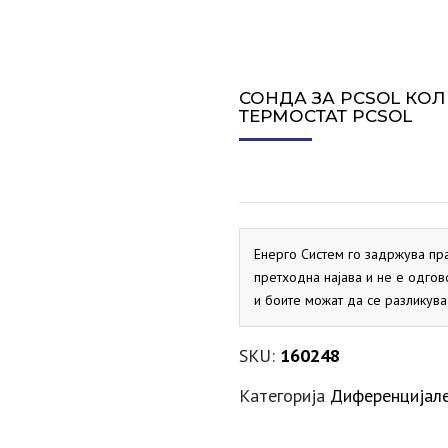
СИГУРНОСЕН ВЕНТИЛ ЗА
ПРОТОЧНИ БОЈЛЕРИ
ДИМОВОДНО КОЛЕНО
ЕКСПАНЗИИ ЗА ГРЕЕЊЕ
АКТУАТОРИ
VAILLANT
SALUS
VAILLANT
MARELLI
PRIMUS
ELBI
ХИДРОБ
СПЛИТ 
СОЛАР
ДИМОВОДНО КОНДЕНЗНО
ЕКСПАНЗИИ ЗА СОЛАР
ДНЕВНИ ТЕРМОСТАТИ
PRIMUS
FLAMCO
ELBI
SALUS
ХИДРОБ
ЛОНЧЕ
СОНДА ЗА PCSOL КО
МАНОМЕТРИ
KRAFTER
SITEM
ТЕРМОСТАТ PCSOL
ДИМОВОДНО Т-ПАРЧЕ
PRIMUS
МЕХАНИЧКИ ТЕРМОСТАТИ
SALUS
НЕДЕЛНИ ТЕРМОСТАТИ
SALUS
Енерго Систем го задржува пр
претходна најава и не е одгов
и боите можат да се разликува
SKU:
160248
Категорија
Диференцијал