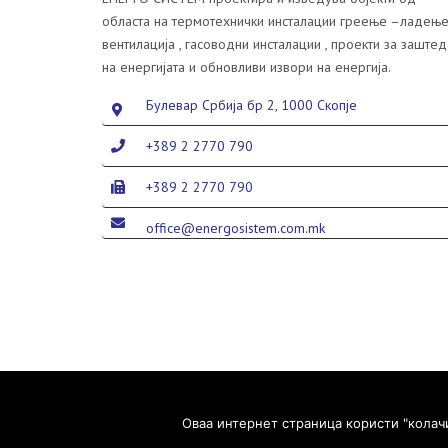
областа на термотехнички инсталации греење –ладење
вентилација , гасоводни инсталации , проекти за заштед
на енергијата и обновливи извори на енергија.
Булевар Србија бр 2, 1000 Скопје
+389 2 2770 790
+389 2 2770 790
office@energosistem.com.mk
Оваа интернет страница користи "колач
Copyright ©2020 Eнерго Систем