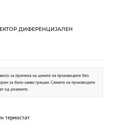
ОКС
СИСТЕМ
BIO PEK
PBN
CB
ОКС
EKO CK P
ЛЕКТОР ДИФЕРЕНЦИЈАЛЕН
EKO CK S
авото за промена на цените на производите без
орен за било какви грешки. Сликите на производите
ат од реалните.
ен термостат