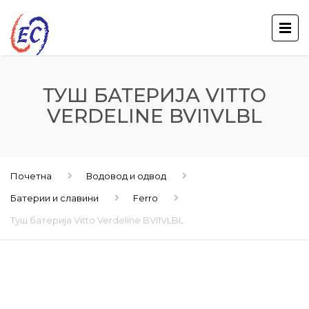
ТУШ БАТЕРИЈА VITTO
VERDELINE BVI1VLBL
Почетна
Водовод и одвод
Батерии и славини
Ferro
Туш батерија Vitto Verdeline BVI1VLBL