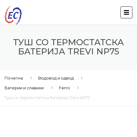
ТУШ СО ТЕРМОСТАТСКА
БАТЕРИЈА TREVI NP75
Почетна
Водовод и одвод
Батерии и славини
Ferro
Туш со термостатска батерија Trevi NP75