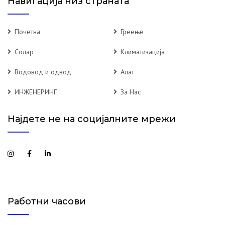
Навигација низ страната
Почетна
Греење
Солар
Климатизација
Водовод и одвод
Алат
ИНЖЕНЕРИНГ
За Нас
Најдете не на социјалните мрежи
Работни часови