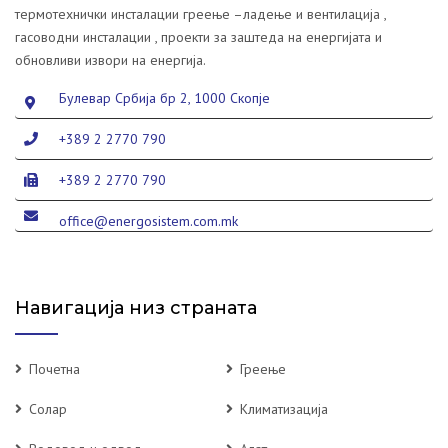
термотехнички инсталации греење –ладење и вентилација ,
гасоводни инсталации , проекти за заштеда на енергијата и
обновливи извори на енергија.
Булевар Србија бр 2, 1000 Скопје
+389 2 2770 790
+389 2 2770 790
office@energosistem.com.mk
Навигација низ страната
Почетна
Греење
Солар
Климатизација