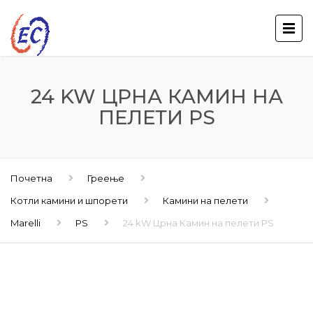
24 KW ЦРНА КАМИН НА
ПЕЛЕТИ PS
Почетна
Греење
Котли камини и шпорети
Камини на пелети
Marelli
PS
24 kW Црна Камин на пелети PS