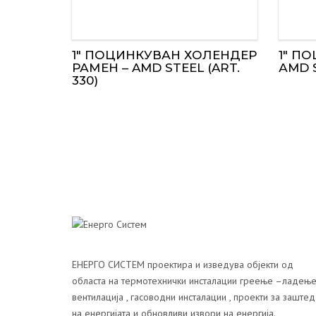
1″ ПОЦИНКУВАН ХОЛЕНДЕР
1″ П
РАМЕН – AMD STEEL (ART.
АMD S
330)
ЕНЕРГО СИСТЕМ проектира и изведува објекти од
областа на термотехнички инсталации греење –ладење
вентилација , гасоводни инсталации , проекти за заштед
на енергијата и обновливи извори на енергија.