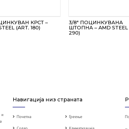
ОЦИНКУВАН КРСТ –
3/8″ ПОЦИНКУВАНА
TEEL (ART. 180)
ШТОПНА – AMD STEEL 
290)
Навигација низ страната
Р
 и
Почетна
Греење
По
а
Солар
Климатизација