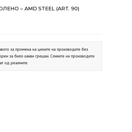
ОКС
СИСТЕМ
BIO PEK
ЛЕНО – AMD STEEL (ART. 90)
PBN
CB
ОКС
EKO CK P
EKO CK S
авото за промена на цените на производите без
орен за било какви грешки. Сликите на производите
ат од реалните.