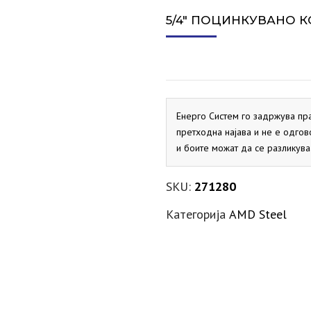
СИГУРНОСЕН ВЕНТИЛ ЗА
ПРОТОЧНИ БОЈЛЕРИ
ДИМОВОДНО КОЛЕНО
ЕКСПАНЗИИ ЗА ГРЕЕЊЕ
АКТУАТОРИ
VAILLANT
SALUS
VAILLANT
MARELLI
PRIMUS
ELBI
ХИДРОБ
СПЛИТ 
5/4″ ПОЦИНКУВАНО КО
СОЛАР
ДИМОВОДНО КОНДЕНЗНО
ЕКСПАНЗИИ ЗА СОЛАР
ДНЕВНИ ТЕРМОСТАТИ
PRIMUS
FLAMCO
ELBI
SALUS
ХИДРОБ
ЛОНЧЕ
МАНОМЕТРИ
KRAFTER
SITEM
ДИМОВОДНО Т-ПАРЧЕ
PRIMUS
МЕХАНИЧКИ ТЕРМОСТАТИ
Енерго Систем го задржува пр
SALUS
претходна најава и не е одгов
и боите можат да се разликува
НЕДЕЛНИ ТЕРМОСТАТИ
SALUS
SKU:
271280
Категорија
AMD Steel