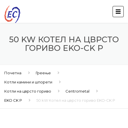
50 KW КОТЕЛ НА ЦВРСТО
ГОРИВО EKO-CK P
Почетна
Греење
Котли камини и шпорети
Котли на цврсто гориво
Centrometal
EKO CK P
50 kW Котел на цврсто гориво EKO-CK P