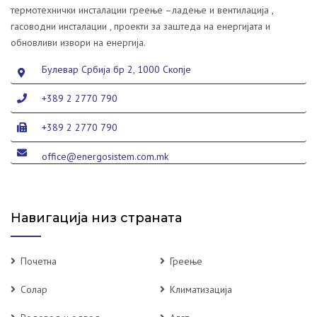
термотехнички инсталации греење –ладење и вентилација ,
гасоводни инсталации , проекти за заштеда на енергијата и
обновливи извори на енергија.
Булевар Србија бр 2, 1000 Скопје
+389 2 2770 790
+389 2 2770 790
office@energosistem.com.mk
Навигација низ страната
Почетна
Греење
Солар
Климатизација