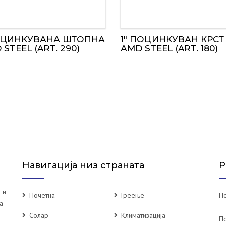
ОЦИНКУВАНА ШТОПНА
1″ ПОЦИНКУВАН КРСТ 
 STEEL (ART. 290)
АMD STEEL (ART. 180)
Навигација низ страната
Р
 и
Почетна
Греење
По
а
Солар
Климатизација
П