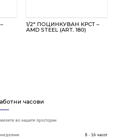
–
1/2″ ПОЦИНКУВАН КРСТ –
АMD STEEL (ART. 180)
аботни часови
велете во нашите простории
онеделник
8 - 16 часот