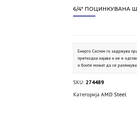
СИГУРНОСЕН ВЕНТИЛ ЗА
ПРОТОЧНИ БОЈЛЕРИ
ДИМОВОДНО КОЛЕНО
ЕКСПАНЗИИ ЗА ГРЕЕЊЕ
АКТУАТОРИ
VAILLANT
SALUS
VAILLANT
MARELLI
PRIMUS
ELBI
ХИДРОБ
СПЛИТ 
6/4″ ПОЦИНКУВАНА ШТ
СОЛАР
ДИМОВОДНО КОНДЕНЗНО
ЕКСПАНЗИИ ЗА СОЛАР
ДНЕВНИ ТЕРМОСТАТИ
PRIMUS
FLAMCO
ELBI
SALUS
ХИДРОБ
ЛОНЧЕ
МАНОМЕТРИ
KRAFTER
SITEM
ДИМОВОДНО Т-ПАРЧЕ
PRIMUS
МЕХАНИЧКИ ТЕРМОСТАТИ
Енерго Систем го задржува пр
SALUS
претходна најава и не е одгов
и боите можат да се разликува
НЕДЕЛНИ ТЕРМОСТАТИ
SALUS
SKU:
274489
Категорија
AMD Steel