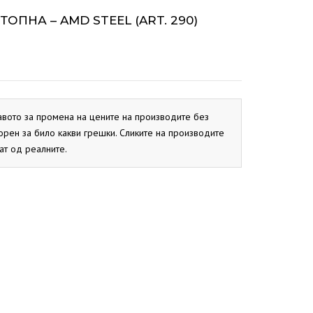
ОКС
СИСТЕМ
BIO PEK
ОПНА – AMD STEEL (ART. 290)
PBN
CB
ОКС
EKO CK P
EKO CK S
авото за промена на цените на производите без
орен за било какви грешки. Сликите на производите
ат од реалните.