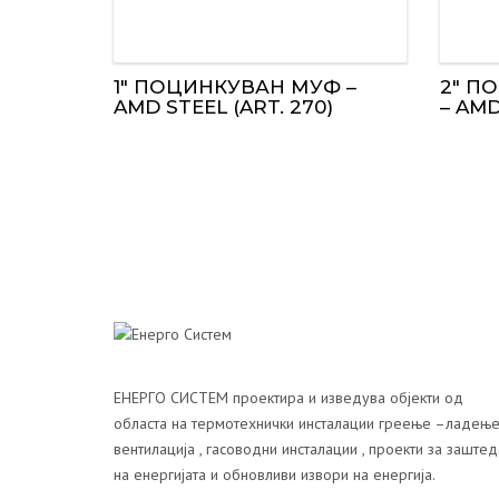
1″ ПОЦИНКУВАН МУФ –
2″ П
AMD STEEL (ART. 270)
– AMD
ЕНЕРГО СИСТЕМ проектира и изведува објекти од
областа на термотехнички инсталации греење –ладење
вентилација , гасоводни инсталации , проекти за заштед
на енергијата и обновливи извори на енергија.