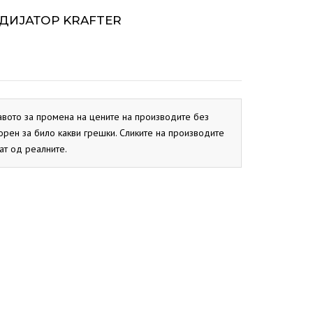
ОКС
СИСТЕМ
BIO PEK
АДИЈАТОР KRAFTER
PBN
CB
ОКС
EKO CK P
EKO CK S
авото за промена на цените на производите без
орен за било какви грешки. Сликите на производите
ат од реалните.