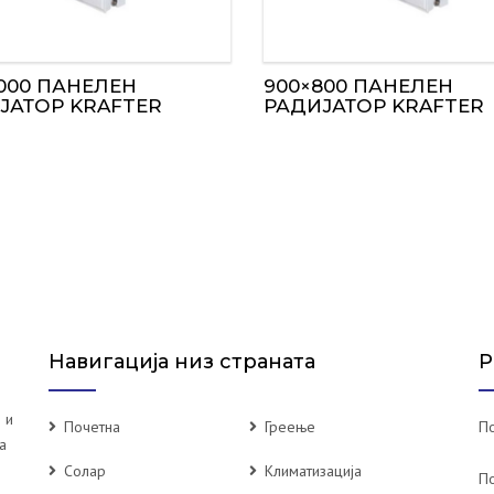
1000 ПАНЕЛЕН
900×800 ПАНЕЛЕН
ЈАТОР KRAFTER
РАДИЈАТОР KRAFTER
Навигација низ страната
Р
 и
Почетна
Греење
По
а
Солар
Климатизација
П