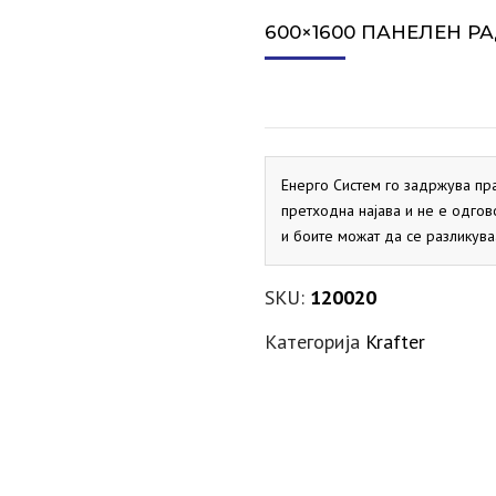
СИГУРНОСЕН ВЕНТИЛ ЗА
ПРОТОЧНИ БОЈЛЕРИ
ДИМОВОДНО КОЛЕНО
ЕКСПАНЗИИ ЗА ГРЕЕЊЕ
АКТУАТОРИ
VAILLANT
SALUS
VAILLANT
MARELLI
PRIMUS
ELBI
ХИДРОБ
СПЛИТ 
600×1600 ПАНЕЛЕН Р
СОЛАР
ДИМОВОДНО КОНДЕНЗНО
ЕКСПАНЗИИ ЗА СОЛАР
ДНЕВНИ ТЕРМОСТАТИ
PRIMUS
FLAMCO
ELBI
SALUS
ХИДРОБ
ЛОНЧЕ
МАНОМЕТРИ
KRAFTER
SITEM
ДИМОВОДНО Т-ПАРЧЕ
PRIMUS
МЕХАНИЧКИ ТЕРМОСТАТИ
Енерго Систем го задржува пр
SALUS
претходна најава и не е одгов
и боите можат да се разликува
НЕДЕЛНИ ТЕРМОСТАТИ
SALUS
SKU:
120020
Категорија
Krafter