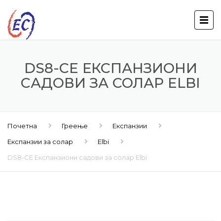
DS8-CE ЕКСПАНЗИОНИ
САДОВИ ЗА СОЛАР ELBI
Почетна
Греење
Експанзии
Експанзии за солар
Elbi
DS8-CE Експанзиони садови за солар Elbi