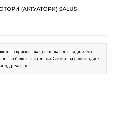
ОКС
СИСТЕМ
BIO PEK
ОТОРИ (АКТУАТОРИ) SALUS
PBN
CB
ОКС
EKO CK P
EKO CK S
авото за промена на цените на производите без
орен за било какви грешки. Сликите на производите
ат од реалните.