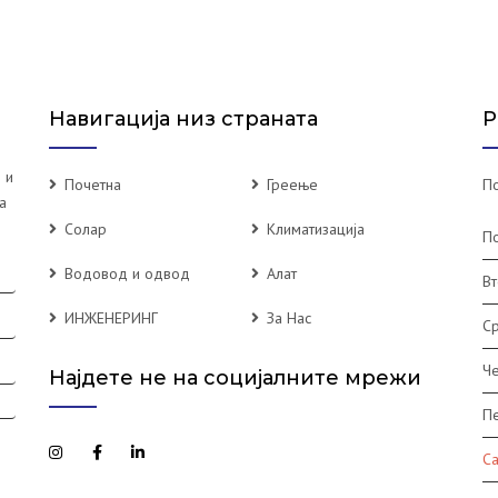
Навигација низ страната
Р
 и
Почетна
Греење
По
а
Солар
Климатизација
П
Водовод и одвод
Алат
Вт
ИНЖЕНЕРИНГ
За Нас
С
Че
Најдете не на социјалните мрежи
П
С