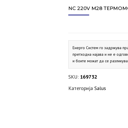
СИГУРНОСЕН ВЕНТИЛ ЗА
ПРОТОЧНИ БОЈЛЕРИ
ДИМОВОДНО КОЛЕНО
ЕКСПАНЗИИ ЗА ГРЕЕЊЕ
АКТУАТОРИ
VAILLANT
SALUS
VAILLANT
MARELLI
PRIMUS
ELBI
ХИДРОБ
СПЛИТ 
NC 220V M28 ТЕРМОМ
СОЛАР
ДИМОВОДНО КОНДЕНЗНО
ЕКСПАНЗИИ ЗА СОЛАР
ДНЕВНИ ТЕРМОСТАТИ
PRIMUS
FLAMCO
ELBI
SALUS
ХИДРОБ
ЛОНЧЕ
МАНОМЕТРИ
KRAFTER
SITEM
ДИМОВОДНО Т-ПАРЧЕ
PRIMUS
МЕХАНИЧКИ ТЕРМОСТАТИ
Енерго Систем го задржува пр
SALUS
претходна најава и не е одгов
и боите можат да се разликува
НЕДЕЛНИ ТЕРМОСТАТИ
SALUS
SKU:
169732
Категорија
Salus