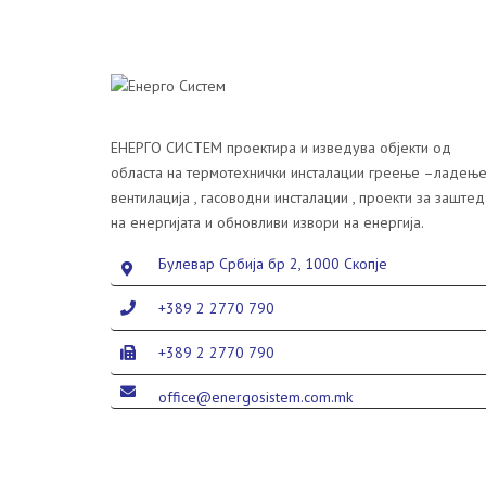
ЕНЕРГО СИСТЕМ проектира и изведува објекти од
областа на термотехнички инсталации греење –ладење
вентилација , гасоводни инсталации , проекти за заштед
на енергијата и обновливи извори на енергија.
Булевар Србија бр 2, 1000 Скопје
+389 2 2770 790
+389 2 2770 790
office@energosistem.com.mk