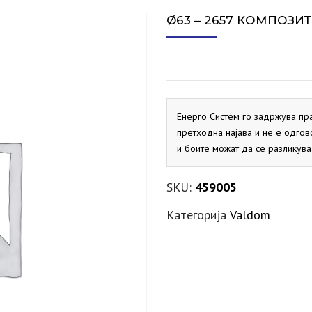
СИГУРНОСЕН ВЕНТИЛ ЗА
ПРОТОЧНИ БОЈЛЕРИ
ДИМОВОДНО КОЛЕНО
ЕКСПАНЗИИ ЗА ГРЕЕЊЕ
АКТУАТОРИ
VAILLANT
SALUS
VAILLANT
MARELLI
PRIMUS
ELBI
ХИДРОБ
СПЛИТ 
Ø63 – 2657 КОМПОЗИ
СОЛАР
ДИМОВОДНО КОНДЕНЗНО
ЕКСПАНЗИИ ЗА СОЛАР
ДНЕВНИ ТЕРМОСТАТИ
PRIMUS
FLAMCO
ELBI
SALUS
ХИДРОБ
ЛОНЧЕ
МАНОМЕТРИ
KRAFTER
SITEM
ДИМОВОДНО Т-ПАРЧЕ
PRIMUS
МЕХАНИЧКИ ТЕРМОСТАТИ
Енерго Систем го задржува пр
SALUS
претходна најава и не е одгов
и боите можат да се разликува
НЕДЕЛНИ ТЕРМОСТАТИ
SALUS
SKU:
459005
Категорија
Valdom