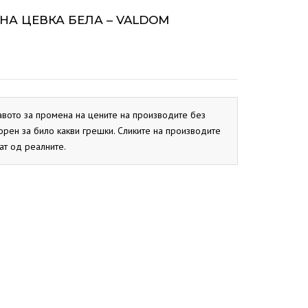
ОКС
СИСТЕМ
BIO PEK
ТНА ЦЕВКА БЕЛА – VALDOM
PBN
CB
ОКС
EKO CK P
EKO CK S
авото за промена на цените на производите без
орен за било какви грешки. Сликите на производите
ат од реалните.