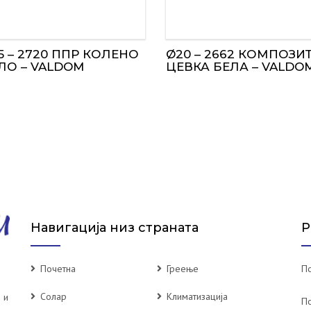
5 – 2720 ППР КОЛЕНО
Ø20 – 2662 КОМПОЗИ
ЕЛО – VALDOM
ЦЕВКА БЕЛА – VALDO
Навигација низ страната
Р
Почетна
Греење
По
Солар
Климатизација
 и
П