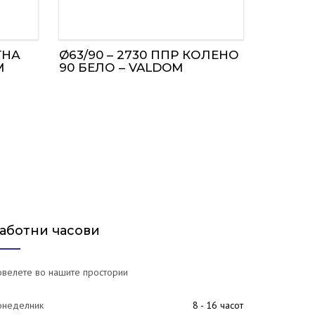
ТНА
Ø63/90 – 2730 ППР КОЛЕНО
M
90 БЕЛО – VALDOM
аботни часови
велете во нашите простории
онеделник
8 - 16 часот