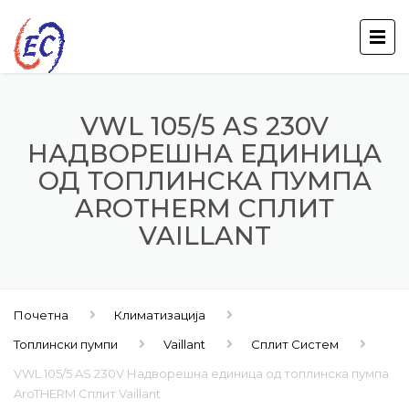
VWL 105/5 AS 230V
НАДВОРЕШНА ЕДИНИЦА
ОД ТОПЛИНСКА ПУМПА
AROTHERM СПЛИТ
VAILLANT
Почетна
Климатизација
Топлински пумпи
Vaillant
Сплит Систем
VWL 105/5 AS 230V Надворешна единица од топлинска пумпа
AroTHERM Сплит Vaillant