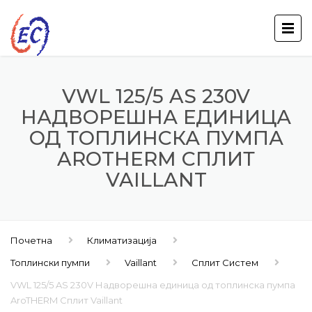
VWL 125/5 AS 230V
НАДВОРЕШНА ЕДИНИЦА
ОД ТОПЛИНСКА ПУМПА
AROTHERM СПЛИТ
VAILLANT
Почетна
Климатизација
Топлински пумпи
Vaillant
Сплит Систем
VWL 125/5 AS 230V Надворешна единица од топлинска пумпа
AroTHERM Сплит Vaillant